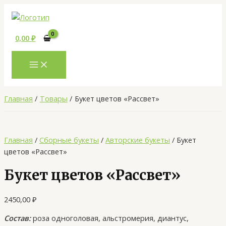
MAIN
Перейти
Количество
MENU
к
товара
содержимому
Букет
0,00
₽
цветов
«Рассвет»
Главная
Товары
Букет цветов «Рассвет»
Главная
/
Сборные букеты
/
Авторские букеты
/ Букет
цветов «Рассвет»
Букет цветов «Рассвет»
2450,00
₽
Состав:
роза одноголовая, альстромерия, диантус,