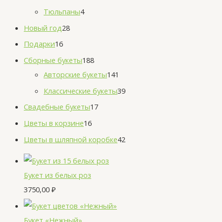
Тюльпаны
4
Новый год
28
Подарки
16
Сборные букеты
188
Авторские букеты
141
Классические букеты
39
Свадебные букеты
17
Цветы в корзине
16
Цветы в шляпной коробке
42
Букет из белых роз
3750,00
₽
Букет «Нежный»