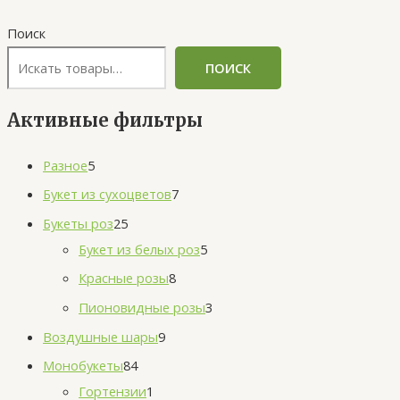
Поиск
ПОИСК
Активные фильтры
Разное
5
Букет из сухоцветов
7
Букеты роз
25
Букет из белых роз
5
Красные розы
8
Пионовидные розы
3
Воздушные шары
9
Монобукеты
84
Гортензии
1