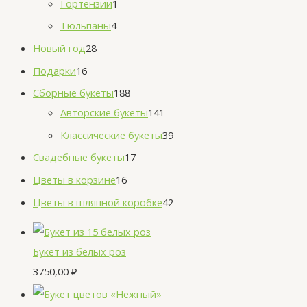
Гортензии
1
Тюльпаны
4
Новый год
28
Подарки
16
Сборные букеты
188
Авторские букеты
141
Классические букеты
39
Свадебные букеты
17
Цветы в корзине
16
Цветы в шляпной коробке
42
Букет из белых роз
3750,00
₽