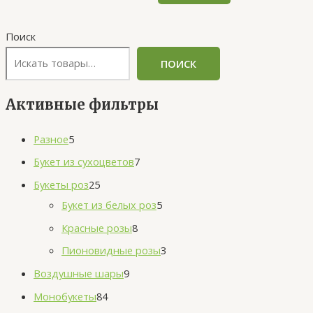
Поиск
ПОИСК
Активные фильтры
Разное
5
Букет из сухоцветов
7
Букеты роз
25
Букет из белых роз
5
Красные розы
8
Пионовидные розы
3
Воздушные шары
9
Монобукеты
84