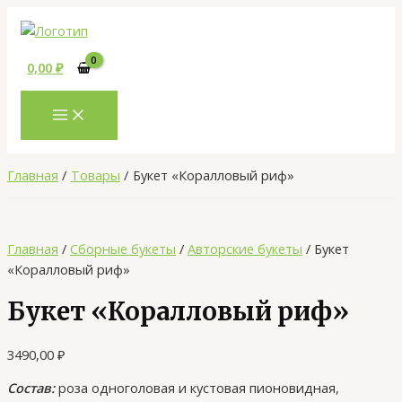
MAIN
Перейти
Количество
MENU
к
товара
содержимому
Букет
0,00
₽
«Коралловый
риф»
Главная
Товары
Букет «Коралловый риф»
Главная
/
Сборные букеты
/
Авторские букеты
/ Букет
«Коралловый риф»
Букет «Коралловый риф»
3490,00
₽
Состав:
роза одноголовая и кустовая пионовидная,