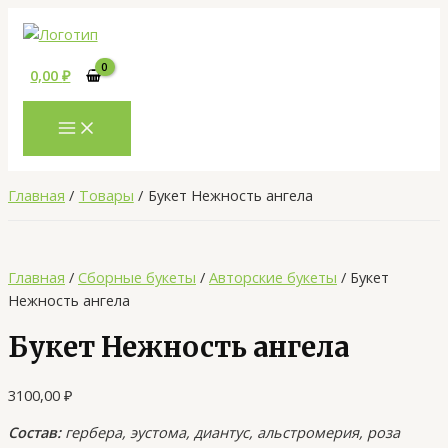
MAIN
Перейти
Количество
MENU
к
товара
содержимому
Букет
0,00
₽
Нежность
ангела
Главная
Товары
Букет Нежность ангела
Главная
/
Сборные букеты
/
Авторские букеты
/ Букет
Нежность ангела
Букет Нежность ангела
3100,00
₽
Состав:
гербера, эустома, диантус, альстромерия, роза