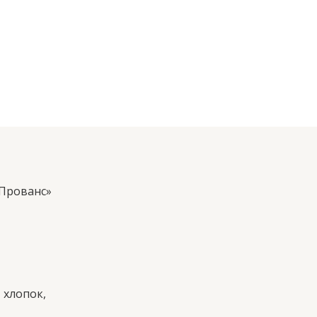
«Прованс»
 хлопок,