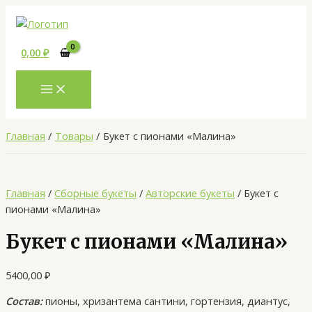
MAIN
Перейти
Количество
MENU
к
товара
содержимому
Букет
0,00
₽
с
пионами
«Малина»
Главная
Товары
Букет с пионами «Малина»
Главная
/
Сборные букеты
/
Авторские букеты
/ Букет с
пионами «Малина»
Букет с пионами «Малина»
5400,00
₽
Состав:
пионы, хризантема сантини, гортензия, диантус,