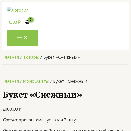
MAIN
Перейти
Количество
MENU
к
товара
содержимому
Букет
0,00
₽
«Снежный»
Главная
Товары
Букет «Снежный»
Главная
/
Монобукеты
/ Букет «Снежный»
Букет «Снежный»
2000,00
₽
Состав:
хризантема кустовая 7 штук
Примечание:
цена действительна на момент публикации