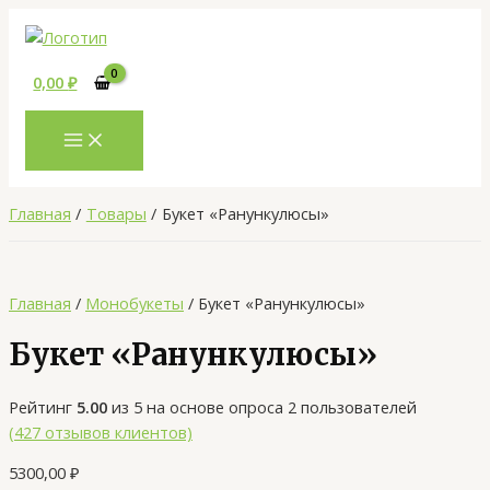
MAIN
Перейти
Количество
MENU
к
товара
содержимому
Букет
0,00
₽
«Ранункулюсы»
Главная
Товары
Букет «Ранункулюсы»
Главная
/
Монобукеты
/ Букет «Ранункулюсы»
Букет «Ранункулюсы»
Рейтинг
5.00
из 5 на основе опроса
2
пользователей
(
427
отзывов клиентов)
5300,00
₽