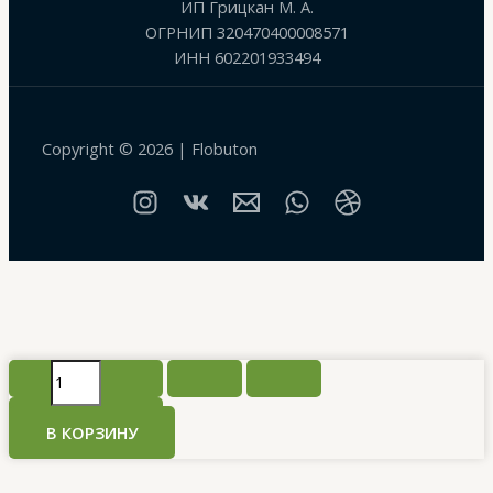
ИП Грицкан М. А.
ОГРНИП 320470400008571
ИНН 602201933494
Copyright © 2026 | Flobuton
Количество
товара
Букет
В КОРЗИНУ
роз
«Любимой»