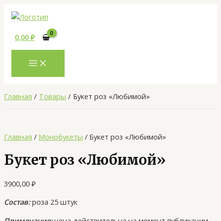
MAIN
Перейти
Количество
MENU
к
товара
содержимому
Букет
0,00
₽
роз
«Любимой»
Главная
Товары
Букет роз «Любимой»
Главная
/
Монобукеты
/ Букет роз «Любимой»
Букет роз «Любимой»
3900,00
₽
Состав:
роза 25 штук
Примечание:
цена действительна на момент публикации