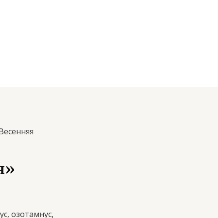
«Весенняя
я»
ус, озотамнус,