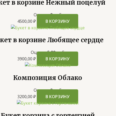
кет в корзине Нежный поцелуй
Оценка
0
из 5
4500,00
₽
В КОРЗИНУ
кет в корзине Любящее сердце
Оценка
5.00
из 5
3900,00
₽
В КОРЗИНУ
Композиция Облако
Оценка
0
из 5
3200,00
₽
В КОРЗИНУ
Букет корзина с гортензией