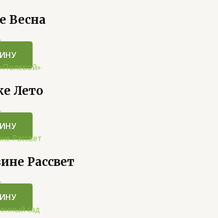
е Весна
5
ЗИНУ
ке Лето
5
ЗИНУ
зине Рассвет
5
ЗИНУ