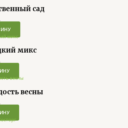
твенный сад
5
ЗИНУ
дкий микс
5
ЗИНУ
дость весны
5
ЗИНУ