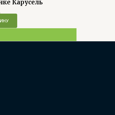
чке Карусель
5
ЗИНУ