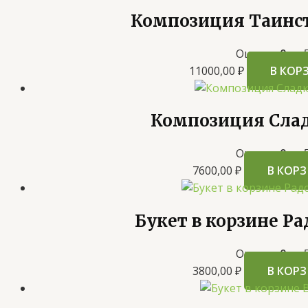
Композиция Таинс
Оценка
0
из 
11000,00
₽
В КОР
Композиция Сла
Оценка
0
из 
7600,00
₽
В КОР
Букет в корзине Ра
Оценка
0
из 
3800,00
₽
В КОР