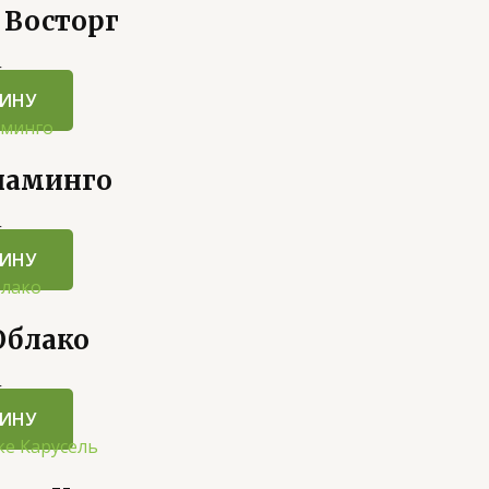
 Восторг
5
ЗИНУ
ламинго
5
ЗИНУ
Облако
5
ЗИНУ